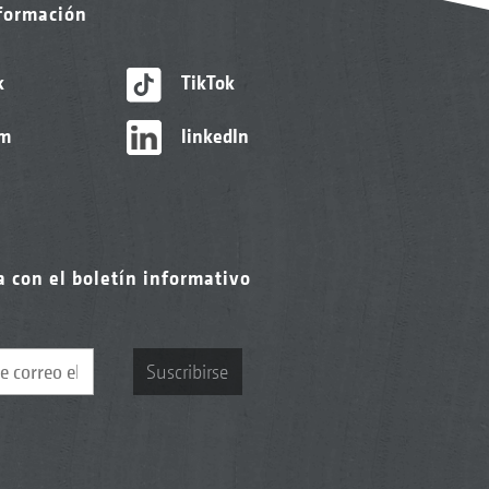
nformación
k
TikTok
am
linkedIn
a con el boletín informativo
Suscribirse