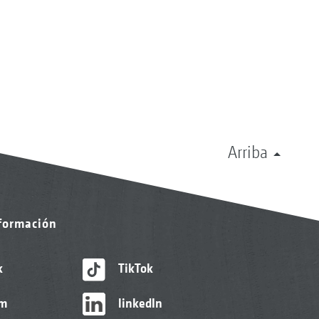
Arriba
nformación
k
TikTok
am
linkedIn