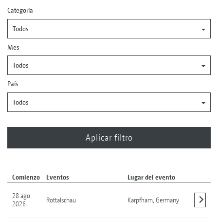
Categoría
Todos
Mes
Todos
País
Todos
Comienzo
Eventos
Lugar del evento
28 ago
Rottalschau
Karpfham,
Germany
2026
Mostrar detalles