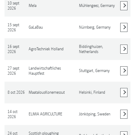
10 sept
Mela
Mühlengeez,
Germany
2026
Mostrar detalles
15 sept
GaLaBau
Nürnberg,
Germany
2026
Mostrar detalles
16 sept
Biddinghuizen,
AgroTechniek Holland
2026
Netherlands
Mostrar detalles
27 sept
Landwirtschaftliches
Stuttgart,
Germany
2026
Hauptfest
Mostrar detalles
8 oct 2026
MaatalousKonemessut
Helsinki,
Finland
Mostrar detalles
14 oct
ELMIA AGRICULTURE
Jönköping,
Sweden
2026
Mostrar detalles
24 oct
Scottish ploughing