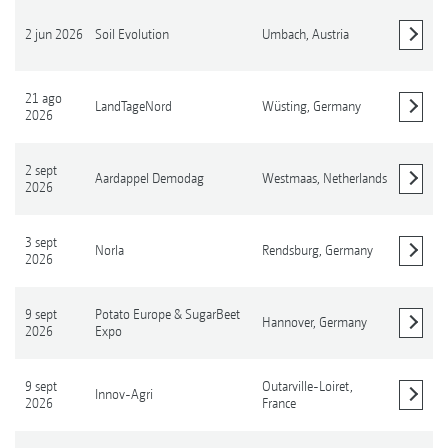
2 jun 2026
Soil Evolution
Umbach,
Austria
Mostrar detalles
21 ago
LandTageNord
Wüsting,
Germany
2026
Mostrar detalles
2 sept
Aardappel Demodag
Westmaas,
Netherlands
2026
Mostrar detalles
3 sept
Norla
Rendsburg,
Germany
2026
Mostrar detalles
9 sept
Potato Europe & SugarBeet
Hannover,
Germany
2026
Expo
Mostrar detalles
9 sept
Outarville-Loiret,
Innov-Agri
2026
France
Mostrar detalles