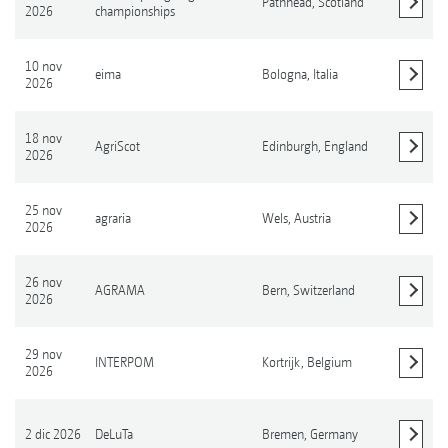
Pathhead,
Scotland
2026
championships
Mostrar detalles
10 nov
eima
Bologna,
Italia
2026
Mostrar detalles
18 nov
AgriScot
Edinburgh,
England
2026
Mostrar detalles
25 nov
agraria
Wels,
Austria
2026
Mostrar detalles
26 nov
AGRAMA
Bern,
Switzerland
2026
Mostrar detalles
29 nov
INTERPOM
Kortrijk,
Belgium
2026
Mostrar detalles
2 dic 2026
DeLuTa
Bremen,
Germany
Mostrar detalles