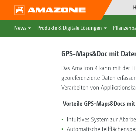
H
News
Produkte & Digitale Lösungen
Pflanzenba
GPS-Maps&Doc mit Daten
Das AmaTron 4 kann mit der L
georeferenzierte Daten erfasse
Verarbeiten von Applikations
Vorteile GPS-Maps&Docs mit
Intuitives System zur Abarb
Automatische teilflächensp