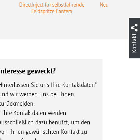
DirectInject für selbstfahrende
Neue Super-L3-Ges
Feldspritze Pantera
bis 48 m Arbei
Kontakt
Interesse geweckt?
Hinterlassen Sie uns Ihre Kontaktdaten*
und wir werden uns bei Ihnen
zurückmelden:
* Ihre Kontaktdaten werden
ausschließlich dazu benutzt, um den
von Ihnen gewünschten Kontakt zu