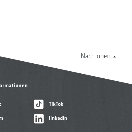
Nach oben
formationen
k
TikTok
am
linkedIn