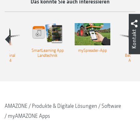
Das könnte Sie auch interessieren
Kontakt
OBUS-
SmartLearning App
mySpreader-App
ISOB
nterminal
Landtechnik
Bediente
Tron 4
AmaTr
AMAZONE
Produkte & Digitale Lösungen
Software
myAMAZONE Apps