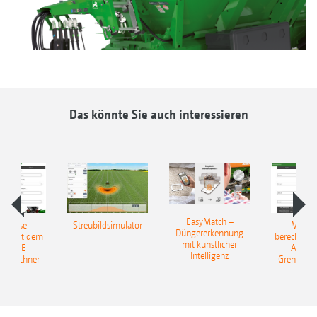
Das könnte Sie auch interessieren
EasyMatch –
rerlöse
Streubildsimulator
Mehrer
Düngererkennung
en: Mit dem
berechnen:
mit künstlicher
AZONE
AMAZ
Intelligenz
reurechner
Grenzstre