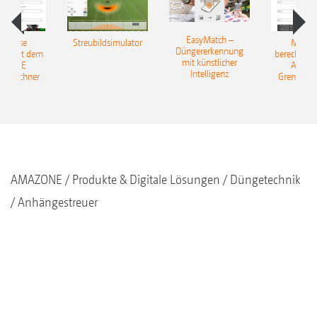
EasyMatch –
rerlöse
Streubildsimulator
Mehrer
Düngererkennung
en: Mit dem
berechnen:
mit künstlicher
AZONE
AMAZ
Intelligenz
reurechner
Grenzstre
AMAZONE
Produkte & Digitale Lösungen
Düngetechnik
Anhängestreuer