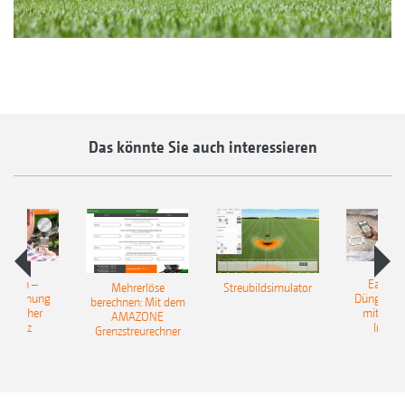
Das könnte Sie auch interessieren
Match –
EasyMa
Mehrerlöse
Streubildsimulator
erkennung
Düngerer
berechnen: Mit dem
ünstlicher
mit künst
AMAZONE
elligenz
Intelli
Grenzstreurechner