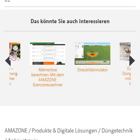
Das könnte Sie auch interessieren
Match –
EasyMa
Mehrerlöse
Streubildsimulator
erkennung
Düngerer
berechnen: Mit dem
ünstlicher
mit künst
AMAZONE
elligenz
Intelli
Grenzstreurechner
AMAZONE
Produkte & Digitale Lösungen
Düngetechnik