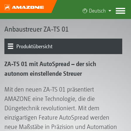
Deutsch
Anbaustreuer ZA-TS 01
Produktübersicht
AutoSpread
Optimierung aller Streusituationen
TS-Streuwerk
Produkttypen
Konnektivität I AmaConnect
ZA-TS 01 mit AutoSpread – der sich
autonom einstellende Streuer
Mit den neuen ZA-TS 01 präsentiert
AMAZONE eine Technologie, die die
Düngetechnik revolutioniert. Mit dem
einzigartigen Feature AutoSpread werden
neue Maßstäbe in Präzision und Automation