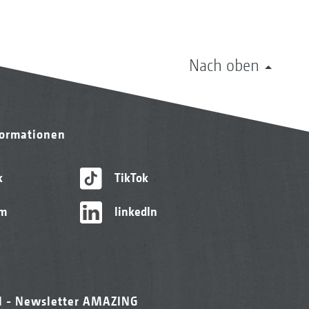
Nach oben
formationen
k
TikTok
am
linkedIn
l - Newsletter AMAZING