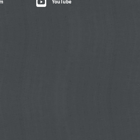
am
YouTube