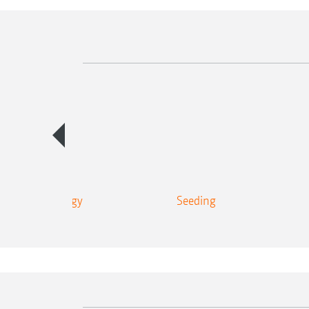
ection technology
Seeding