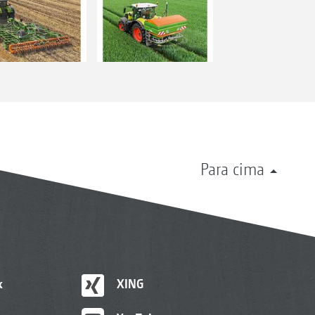
Para cima
k
XING