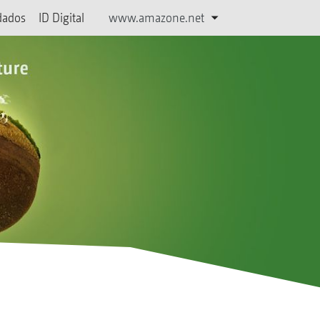
dados
ID Digital
www.amazone.net