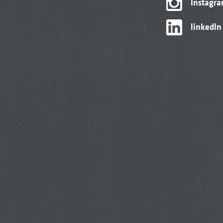
Instagr
linkedIn