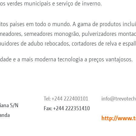
 verdes municipais e serviço de inverno.
s países em todo o mundo. A gama de produtos inclui c
, semeadores, semeadores monogrão, pulverizadores montad
buidores de adubo rebocados, cortadores de relva e espal
dade e a mais moderna tecnologia a preços vantajosos.
Tel: +244 222400101
info@trevotech
Viana S/N
Fax: +244 222351410
anda
http://www.t