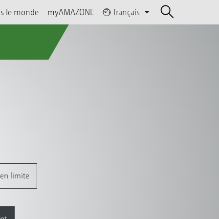
s le monde
myAMAZONE
français
en limite
nt