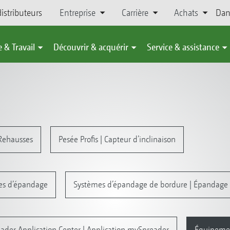
istributeurs
Entreprise
Carrière
Achats
Dan
 & Travail
Découvrir & acquérir
Service & assistance
 Rehausses
Pesée Profis | Capteur d’inclinaison
es d’épandage
Systèmes d’épandage de bordure | Épandage 
ader Application Center | Application mySpreader
Équipeme