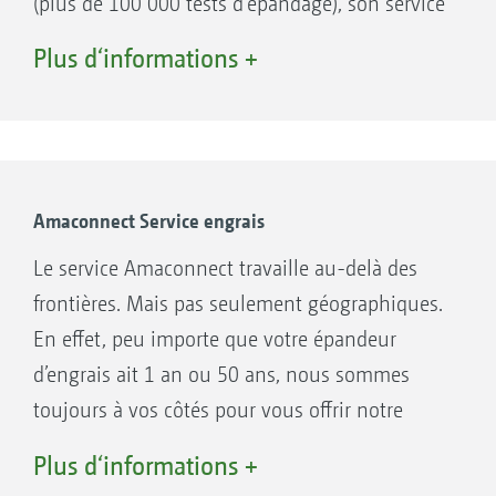
(plus de 100 000 tests d'épandage), son service
clientèle et son propre développement de
Plus d‘informations +
logiciels, est au cœur du développement de la
technique de fertilisation d'AMAZONE. Depuis
des décennies, il travaille à l'optimisation des
épandeurs d'engrais grâce à des technologies
pionnières comme AutoTS, ArgusTwin et
Amaconnect Service engrais
WindControl, ou encore à l'utilisation de
Le service Amaconnect travaille au-delà des
l'intelligence artificielle pour EasyCheck ou
frontières. Mais pas seulement géographiques.
EasyMix.
En effet, peu importe que votre épandeur
L'objectif est d'optimiser la précision de la
d’engrais ait 1 an ou 50 ans, nous sommes
répartition transversale et de la quantité
toujours à vos côtés pour vous offrir notre
quelles que soient les conditions et pour tous
compétence et notre fiabilité.
Plus d‘informations +
les engrais, afin d'accompagner nos clients de
Service Amaconnect – pour nous joindre :