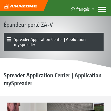
français
Épandeur porté ZA-V
Spreader Application Center | Application
mySpreader
Châssis | Trémie | Rehausses
Pesée Profis | Capteur d’inclinaison
Organe d’épandage | Entraînements des disques
Systèmes d’épandage de bordure | Épandage en limite
Électronique | Terminaux | Logiciels
Présentation produit
Équipement
d’épandage
Spreader Application Center | Application
mySpreader