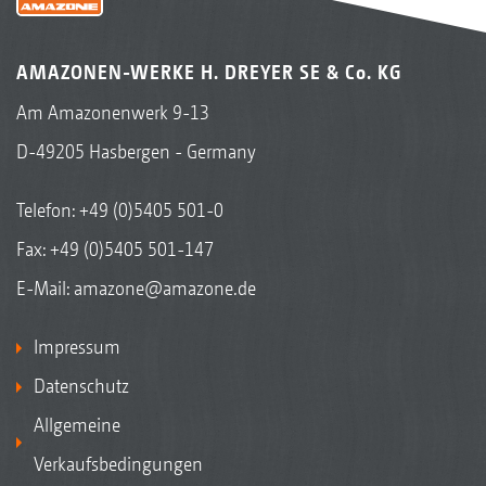
signalisiert. Eine zweite Person oder
Frontanbaustreuer · 09/2018)
mehrmaliges Absteigen zur Kontrolle
AMAZONEN-WERKE H. DREYER SE & Co. KG
entfallen.
Am Amazonenwerk 9-13
Beetstreuen mit beidseitigem
D-49205 Hasbergen - Germany
Beetstreuschirm
Für das Streuen von Sonderkulturen in Beeten
Telefon:
+49 (0)5405 501-0
links und rechts neben der Fahrspur bietet
Fax: +49 (0)5405 501-147
AMAZONE den Beetstreuschirm an. Dieser hält
E-Mail:
amazone@amazone.de
die Fahrspur nahezu frei von Dünger. Die
Betätigung des Beetstreuschirms erfolgt
Impressum
hydraulisch vom Traktorsitz.
Datenschutz
Allgemeine
Verkaufsbedingungen