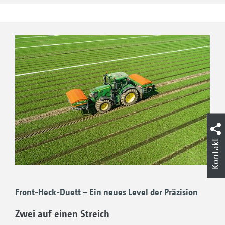
auch bei Dunkelheit gewährleistet, dass der
Anwender einen Überblick hat über den
Füllstand im Behälter und ausreichend Licht
für den Streuscheibenwechsel sowie für das
Einstellen der Streuschaufeln.
Kontakt
Front-Heck-Duett – Ein neues Level der Präzision
Zwei auf einen Streich
Behälterinnenbeleuchtung