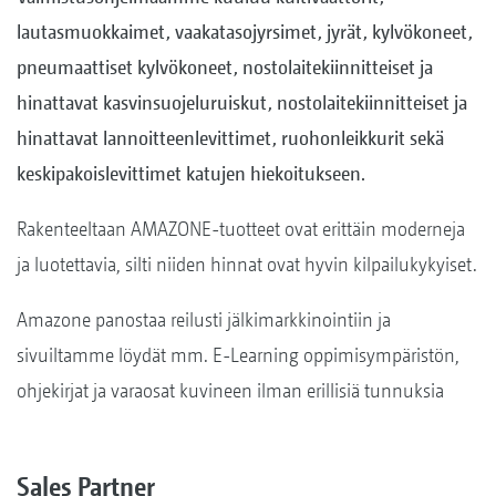
lautasmuokkaimet, vaakatasojyrsimet, jyrät, kylvökoneet,
pneumaattiset kylvökoneet, nostolaitekiinnitteiset ja
hinattavat kasvinsuojeluruiskut, nostolaitekiinnitteiset ja
hinattavat lannoitteenlevittimet, ruohonleikkurit sekä
keskipakoislevittimet katujen hiekoitukseen.
Rakenteeltaan AMAZONE-tuotteet ovat erittäin moderneja
ja luotettavia, silti niiden hinnat ovat hyvin kilpailukykyiset.
Amazone panostaa reilusti jälkimarkkinointiin ja
sivuiltamme löydät mm. E-Learning oppimisympäristön,
ohjekirjat ja varaosat kuvineen ilman erillisiä tunnuksia
Sales Partner