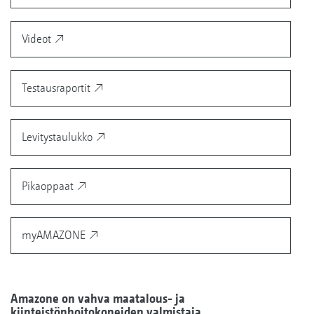
Videot
Testausraportit
Levitystaulukko
Pikaoppaat
myAMAZONE
Amazone on vahva maatalous- ja
kiinteistönhoitokoneiden valmistaja.