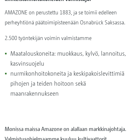
AMAZONE on perustettu 1883, ja se toimii edelleen
perheyhtiönä päätoimipisteenään Osnabrück Saksassa.
2.500 työntekijän voimin valmistamme
Maatalouskoneita: muokkaus, kylvö, lannoitus,
kasvinsuojelu
nurmikonhoitokoneita ja keskipakoislevittimiä
pihojen ja teiden hoitoon sekä
maanrakennukseen
Monissa maissa Amazone on alallaan markkinajohtaja.
Valmistusohjelmaamme kuuluu kultivaattorit,