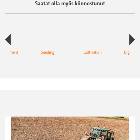
Saatat olla myös kiinnostunut
 equipment
Seeding
Cultivation
Digital So