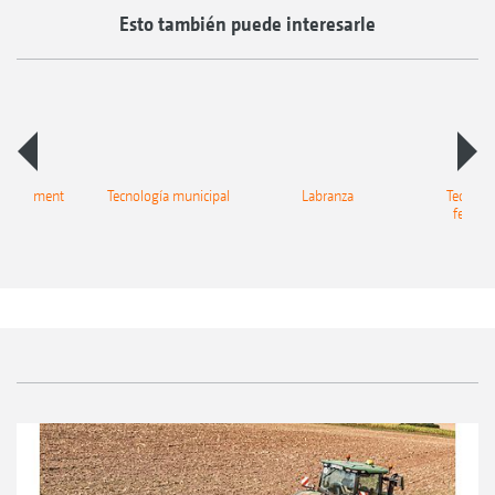
Esto también puede interesarle
 equipment
Tecnología municipal
Labranza
Tecnolo
fertiliz