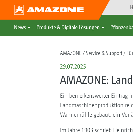
H
News
Produkte & Digitale Lösungen
Pflanzenba
AMAZONE
Service & Support
Fü
29.07.2025
AMAZONE: Landm
Ein bemerkenswerter Eintrag i
Landmaschinenproduktion reich
Wannemühle gebaut, ein Vorlä
Im Jahre 1903 schrieb Heinric