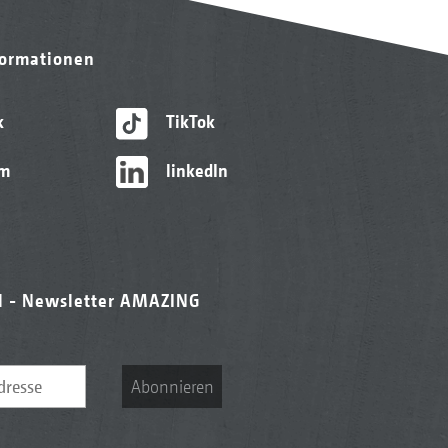
formationen
k
TikTok
am
linkedIn
l - Newsletter AMAZING
Abonnieren