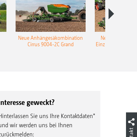
Neue Anhängesäkombination
Neue AMAZONE 
Cirrus 9004-2C Grand
Einzelkorn-Sämasc
TCC
Interesse geweckt?
Hinterlassen Sie uns Ihre Kontaktdaten*
und wir werden uns bei Ihnen
Kontakt
zurückmelden: