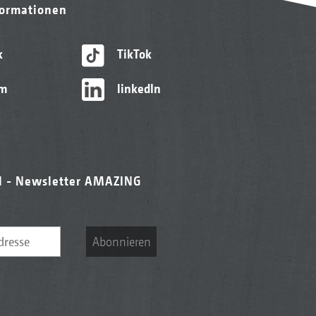
formationen
k
TikTok
am
linkedIn
l - Newsletter AMAZING
Abonnieren