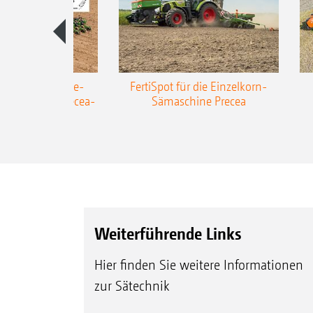
AZONE Anhänge-
FertiSpot für die Einzelkorn-
Sämaschine Precea-
Sämaschine Precea
TCC
Weiterführende Links
Hier finden Sie weitere Informationen
zur Sätechnik