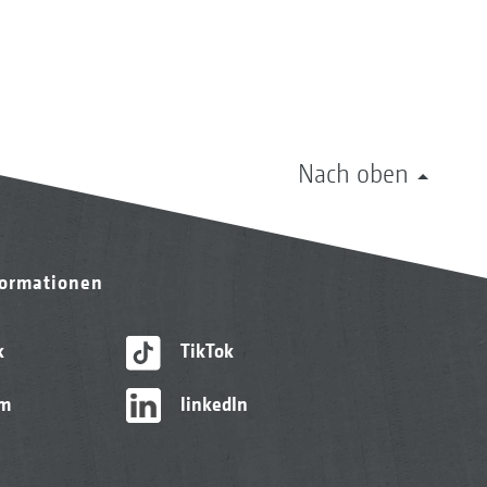
Nach oben
formationen
k
TikTok
am
linkedIn