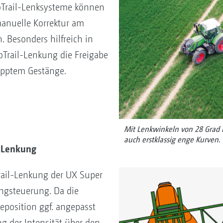
toTrail-Lenksysteme können
 manuelle Korrektur am
 Besonders hilfreich in
oTrail-Lenkung die Freigabe
apptem Gestänge.
Mit Lenkwinkeln von 28 Grad 
auch erstklassig enge Kurven.
-Lenkung
rail-Lenkung der UX Super
ngsteuerung. Da die
position ggf. angepasst
ng der Intensität über den