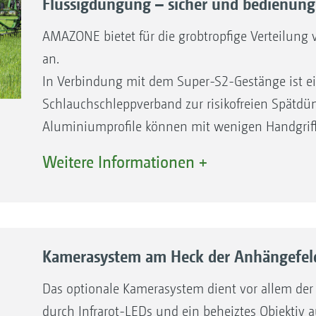
Flüssigdüngung – sicher und bedienung
AMAZONE bietet für die grobtropfige Verteilung 
an.
In Verbindung mit dem Super-S2-Gestänge ist ein
Schlauchschleppverband zur risikofreien Spätdün
Aluminiumprofile können mit wenigen Handgrif
verbessern die Lage der Schleppschläuche im Pf
Weitere Informationen +
Kamerasystem am Heck der Anhängefeld
Das optionale Kamerasystem dient vor allem der S
durch Infrarot-LEDs und ein beheiztes ­Objekti