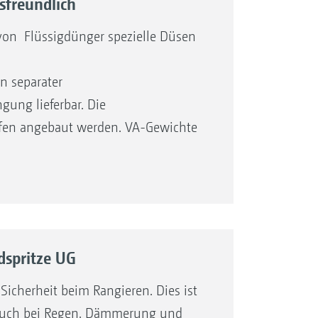
sfreundlich
von Flüssig­dünger spezielle Düsen
 ­separater
gung lieferbar. Die
fen angebaut werden. VA-Gewichte
lanzenbestand
spritze UG
icherheit beim ­Rangieren. Dies ist
v auch bei Regen, Dämmerung und