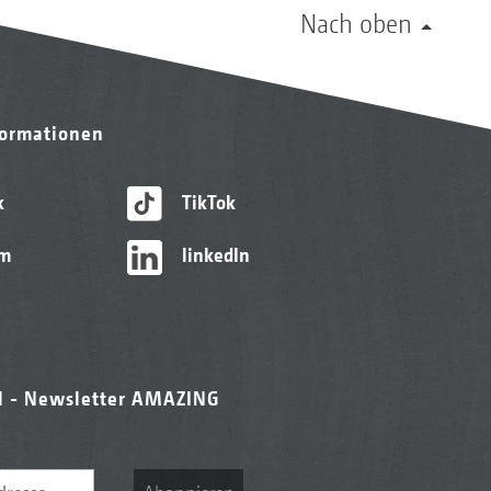
Nach oben
formationen
k
TikTok
am
linkedIn
l - Newsletter AMAZING