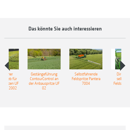
Das könnte Sie auch interessieren
ulischer
Gestängeführung
Selbstfahrende
DirectInj
ntrieb für
ContourControl an
Feldspritze Pantera
selbstfa
uspritzen UF
der Anbauspritze UF
7004
Feldspritze
nd UF 2002
02