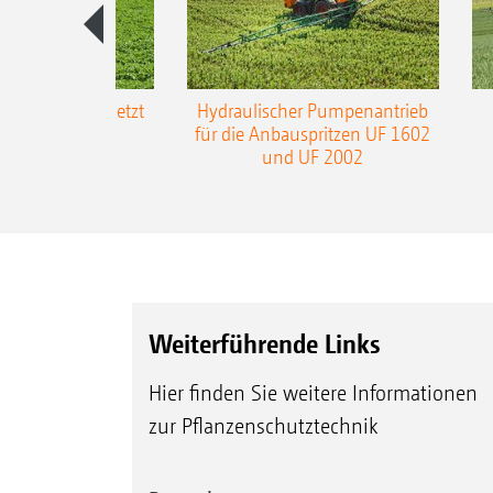
-L3-Gestänge jetzt
Hydraulischer Pumpenantrieb
m Arbeitsbreite
für die Anbauspritzen UF 1602
und UF 2002
Weiterführende Links
Hier finden Sie weitere Informationen
zur Pflanzenschutztechnik