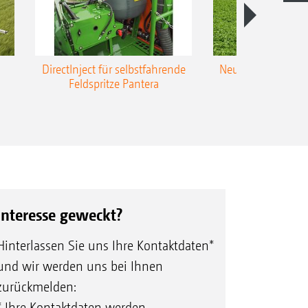
DirectInject für selbstfahrende
Neue Super-L3-Ges
Feldspritze Pantera
bis 48 m Arbei
Interesse geweckt?
Hinterlassen Sie uns Ihre Kontaktdaten*
und wir werden uns bei Ihnen
zurückmelden:
* Ihre Kontaktdaten werden