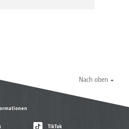
Nach oben
formationen
k
TikTok