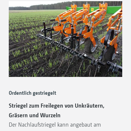
Anhäufeln von Getreidereihen empfehlen wir
unsere am Scharstiel montierten Flachhäufler.
Zum Anhäufeln von Kulturen mit größeren
Reihenweiten, wie Sonnenblumen oder Mais,
empfehlen wir die Häufelscheiben.
Ordentlich gestriegelt
Striegel zum Freilegen von Unkräutern,
Gräsern und Wurzeln
Der Nachlaufstriegel kann angebaut am
Flachhäufler