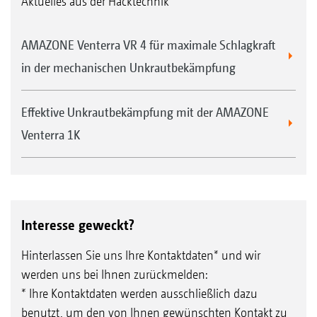
Aktuelles aus der Hacktechnik
AMAZONE Venterra VR 4 für maximale Schlagkraft
in der mechanischen Unkrautbekämpfung
Effektive Unkrautbekämpfung mit der AMAZONE
Scharhäufler
Venterra 1K
Anhäufeln in Dammkulturen
Intensives Anhäufeln in Reihenkulturen
Reihenweiten 62 bis 80 cm
Im KPP-Parallelogramm angebaut
Interesse geweckt?
Hinterlassen Sie uns Ihre Kontaktdaten* und wir
werden uns bei Ihnen zurückmelden:
* Ihre Kontaktdaten werden ausschließlich dazu
benutzt, um den von Ihnen gewünschten Kontakt zu