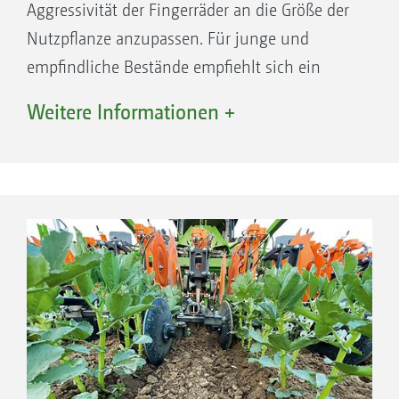
Aggressivität der Fingerräder an die Größe der
Nutzpflanze anzupassen. Für junge und
empfindliche Bestände empfiehlt sich ein
Einstellwinkel von 40° im 1. und 2. Hackgang.
Weitere Informationen +
Dabei ist die Umlaufgeschwindigkeit der
Fingerräder geringer, wodurch diese
schonender arbeiten.
Für etablierte, größere Kulturen und hohen
Unkrautbesatz empfiehlt sich ein
Einstellwinkel von 20° im 2., 3. und
gegebenenfalls 4. Hackgang. Hierbei ist die
Umfangsgeschwindigkeit der Fingerräder
höher. Somit wird ein aggressiverer
Arbeitseffekt erzielt.