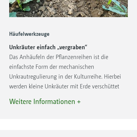
Häufelwerkzeuge
Unkräuter einfach „vergraben“
Das Anhäufeln der Pflanzenreihen ist die
einfachste Form der mechanischen
Unkrautregulierung in der Kulturreihe. Hierbei
werden kleine Unkräuter mit Erde verschüttet
und sterben ab. Noch nicht gekeimten
Weitere Informationen +
Unkrautsamen wird das zur Keimung
benötigte Licht genommen. Für jegliche
Bedingungen gibt es das passende
Häufelwerkzeug für unsere Hacken. Für das