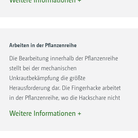
separaten Fingerhackenparallelogramm
Optimale Tiefenführung durch das separate
Fingerhackenparallelogramm
Arbeitswinkel der Fingerhacken in 2 Stufen
einstellbar
Arbeiten in der Pflanzenreihe
Die Bearbeitung innerhalb der Pflanzenreihe
stellt bei der mechanischen
Unkrautbekämpfung die größte
Herausforderung dar. Die Fingerhacke arbeitet
in der Pflanzenreihe, wo die Hackschare nicht
hinkommen. 2 Fingerräder aus gehärtetem
Weitere Informationen +
Kunststoff greifen beidseitig in die Kulturreihe,
eigenständig angetrieben durch einen
zusätzlichen Metallkranz, der in den Boden