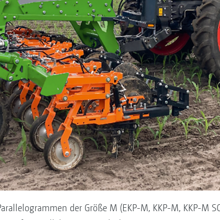
 Parallelogrammen der Größe M (EKP-M, KKP-M, KKP-M S