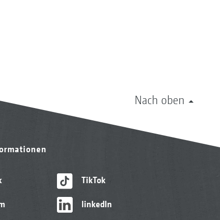
Nach oben
formationen
k
TikTok
am
linkedIn