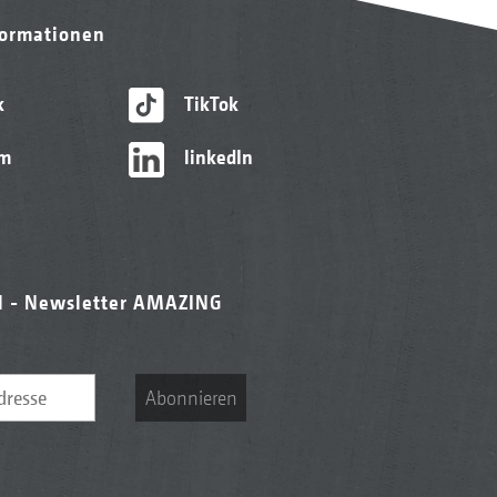
formationen
k
TikTok
am
linkedIn
l - Newsletter AMAZING
Abonnieren