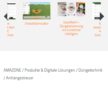
EasyMatch –
rerlöse
Streubildsimulator
Mehrer
Düngererkennung
en: Mit dem
berechnen:
mit künstlicher
AZONE
AMAZ
Intelligenz
reurechner
Grenzstre
AMAZONE
Produkte & Digitale Lösungen
Düngetechnik
Anhängestreuer