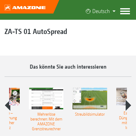
Deutsch
ZA-TS 01 AutoSpread
Das könnte Sie auch interessieren
Match –
EasyMa
Mehrerlöse
Streubildsimulator
erkennung
Düngerer
berechnen: Mit dem
ünstlicher
mit künst
AMAZONE
elligenz
Intelli
Grenzstreurechner