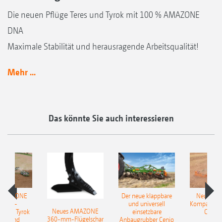
Die neuen Pflüge Teres und Tyrok mit 100 % AMAZONE
DNA
Maximale Stabilität und herausragende Arbeitsqualität!
Mehr ...
Das könnte Sie auch interessieren
 AMAZONE
Der neue klappbare
Neue AM
sattel-
und universell
Kompaktsch
Neues AMAZONE
pflug Tyrok
einsetzbare
Catros
360-mm-Flügelschar
 Onland
Anbaugrubber Cenio