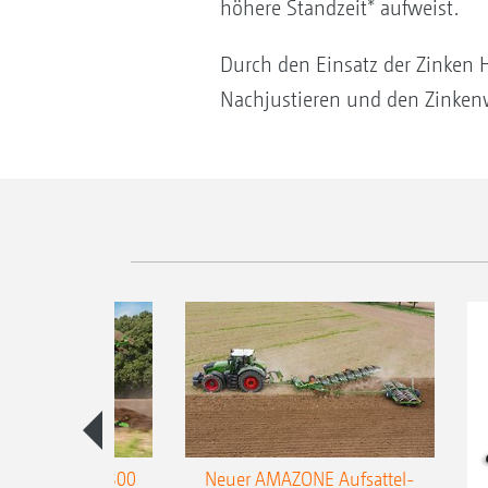
höhere Standzeit* aufweist.
Durch den Einsatz der Zinken H
Nachjustieren und den Zinken
enpflug Teres 300
Neuer AMAZONE Aufsattel-