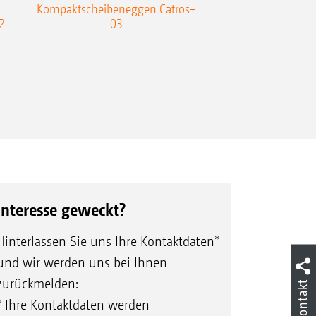
Kompaktscheibeneggen Catros+
Flachgrubber
2
03
Interesse geweckt?
Hinterlassen Sie uns Ihre Kontaktdaten*
und wir werden uns bei Ihnen
zurückmelden:
Kontakt
* Ihre Kontaktdaten werden