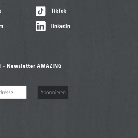
k
TikTok
am
linkedIn
l - Newsletter AMAZING
Abonnieren