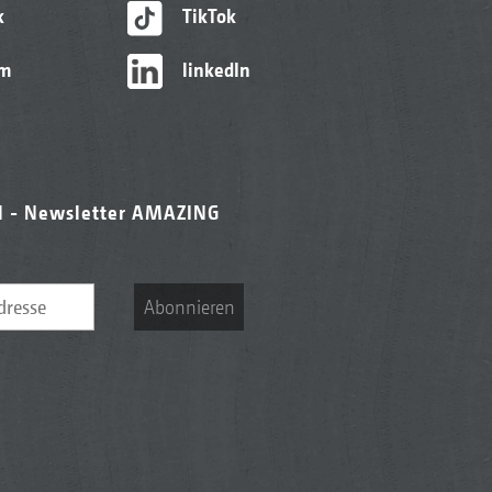
k
TikTok
am
linkedIn
l - Newsletter AMAZING
Abonnieren