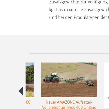
Zusatzgewichte zur Verfügung.
kg. Das maximale Zusatzgewich
und bei den Produkttypen der C
enpflug Teres 300
Neuer AMAZONE Aufsattel-
Volldrehpflug Tyrok 400 Onland