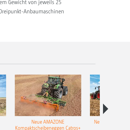
nem Gewicht von jeweils 25
en Dreipunkt-Anbaumaschinen
Neue AMAZONE
Neuer Doppelstrie
Kompaktscheibeneggen Catros+
Flachgrubber