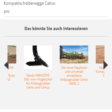
Kompaktscheibenegge Catros
pro
Das könnte Sie auch interessieren
 AMAZONE
Der neue klappbare
Neue AM
sattel-
und universell
Kompaktsch
Neues AMAZONE
pflug Tyrok
einsetzbare
Catros
360-mm-Flügelschar
 Onland
Anbaugrubber Cenio
für Anbaugrubber
4000-2
Cenio und Cenius