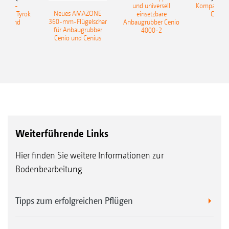
sattel-
und universell
Kompaktsch
Neues AMAZONE
pflug Tyrok
einsetzbare
Catros
360-mm-Flügelschar
 Onland
Anbaugrubber Cenio
für Anbaugrubber
4000-2
Cenio und Cenius
Weiterführende Links
Hier finden Sie weitere Informationen zur
Bodenbearbeitung
Tipps zum erfolgreichen Pflügen