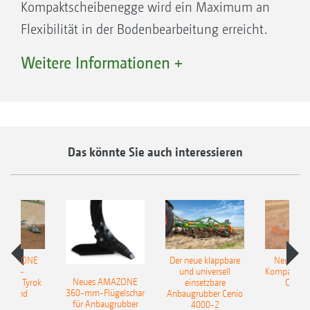
Kompaktscheibenegge wird ein Maximum an
Flexibilität in der Bodenbearbeitung erreicht.
Die Messerwalze ermöglicht eine extrem
Weitere Informationen +
flache Bodenbearbeitung bei gleichzeitiger
Zerkleinerung der Stoppeln, zum Beispiel
während der ersten Stoppelbearbeitung im
Raps. Die Messerwalze ist aber auch sehr gut
Das könnte Sie auch interessieren
Messerwalze
geeignet für das Arbeiten in hohen
Zwischenfruchtbeständen, Körnermaisstoppeln
oder Sonnenblumenstoppeln. Insbesondere
lange Stoppeln werden quer zur Fahrtrichtung
geschnitten und dann mit dem nachfolgenden
 AMAZONE
Der neue klappbare
Neue AM
Scheibenfeld eingearbeitet.
sattel-
und universell
Kompaktsch
Neues AMAZONE
pflug Tyrok
einsetzbare
Catros
Während der Arbeit wird die Walze aus der
360-mm-Flügelschar
 Onland
Anbaugrubber Cenio
für Anbaugrubber
4000-2