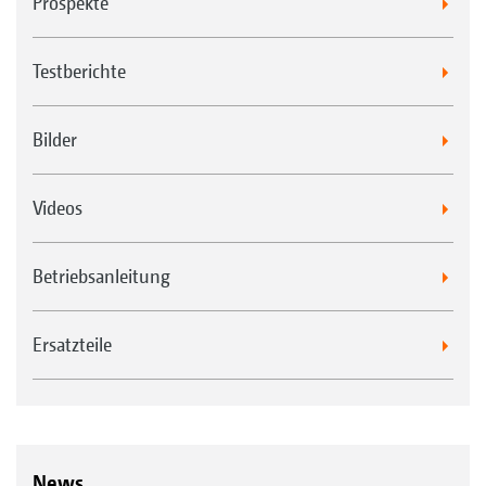
Prospekte
dank metallischer Gleitringdichtung
Unempfindlich gegenüber Steinen und
Testberichte
Verschmutzungen durch geschlossene
Bauweise des Walzenkerns
Bilder
Halbierung der Verschleißkosten durch
zweischneidige, wendbare Messer,
Videos
hergestellt aus vergütetem Borstahl
Betriebsanleitung
Ersatzteile
News