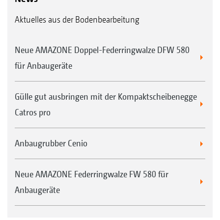
Aktuelles aus der Bodenbearbeitung
Neue AMAZONE Doppel-Federringwalze DFW 580
Vorlaufende Messerwalze mit 330 mm Durchmesser
für Anbaugeräte
Gülle gut ausbringen mit der Kompaktscheibenegge
Catros pro
Anbaugrubber Cenio
Neue AMAZONE Federringwalze FW 580 für
Anbaugeräte