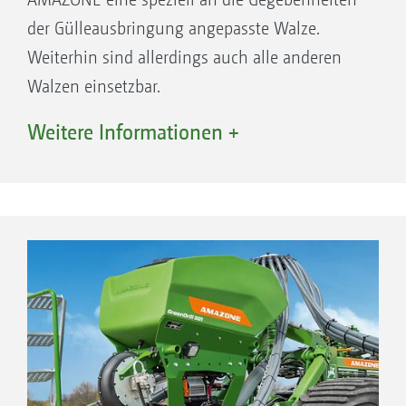
der Gülleausbringung angepasste Walze.
Weiterhin sind allerdings auch alle anderen
Walzen einsetzbar.
Weitere Informationen +
Ihre Vorteile Catros mit pro-Paket und
Stabwalze SW 600 pro
Gute Tragfähigkeit auch auf leichten
Standorten
Großer Durchmesser sorgt für leichtes
Abrollverhalten
HD-Walzenlagerung für maximale
Haltbarkeit