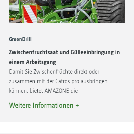
GreenDrill
Zwischenfruchtsaat und Gülleeinbringung in
einem Arbeitsgang
Damit Sie Zwischenfrüchte direkt oder
zusammen mit der Catros pro ausbringen
können, bietet AMAZONE die
Aufbausämaschinen GreenDrill 200 für die
Weitere Informationen +
angebauten Produkttypen und GreenDrill 501
für die angehängten Produkttypen der Catros
pro an. Die GreenDrill-Saatgutbehälter fassen