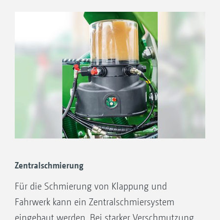
200 l oder 500 l und sind sicher über
Trittstufen zu erreichen.
Ihre Vorteile
Ausbringung von Zwischenfrüchten und
Feinsaatgut über Prallteller direkt in
Kombination mit der Bodenbearbeitung
Auch große Ausbringmengen mittels
verschiedener Dosierwalzen möglich
Präzise Dosierung mit hervorragender
Querverteilung
Zentralschmierung
Komfortable Maschinensteuerung über
Für die Schmierung von Klappung und
ISOBUS (Green Drill 501) möglich, sodass
Fahrwerk kann ein Zentralschmiersystem
ein teilflächenspezifisches Abarbeiten von
eingebaut werden. Bei starker Verschmutzung