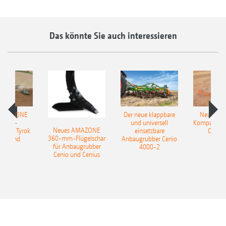
Das könnte Sie auch interessieren
 AMAZONE
Der neue klappbare
Neue AM
sattel-
und universell
Kompaktsch
Neues AMAZONE
pflug Tyrok
einsetzbare
Catros
360-mm-Flügelschar
 Onland
Anbaugrubber Cenio
für Anbaugrubber
4000-2
Cenio und Cenius