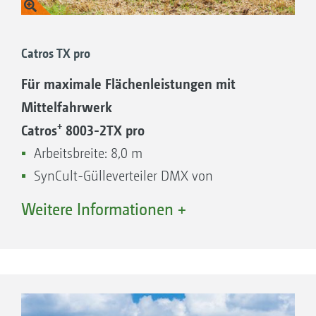
Arbeitsbreite: 7,0 m
Optimaler Korrosionsschutz durch
SynCult-Gülleverteiler DMX von
Pulverlackierung
Catros TX pro
Vogelsang: DMX 800-32-50
​​​​​​​Auslässe: 28
Für maximale Flächenleistungen mit
Mittelfahrwerk
SynCult-Gülleverteiler
+
Catros
8003-2TX pro
Arbeitsbreite: 8,0 m
SynCult-Gülleverteiler DMX von
Vogelsang: DMX 800-32-50
Weitere Informationen +
Auslässe: 32
+
Catros
9003-2TX pro
Die Catros pro ist mit dem SynCult-
Arbeitsbreite: 9,0 m