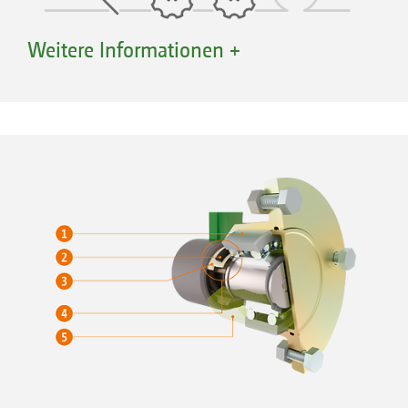
Weitere Informationen +
Einfaches und unkompliziertes Ein- und
Verstellen der Arbeitstiefe
Einmalige Ausrichtung des Hauptrahmens,
da die Arbeitstiefe durch Verdrehen der
Scheiben in den Boden verändert wird
Erste und zweite Scheibenreihe arbeiten
immer in der gleichen Tiefe
Komfortabel bei kurzzeitiger Veränderung
der Arbeitstiefe, um z. B. in Fahrgassen oder
am Vorgewende tiefer zu arbeiten