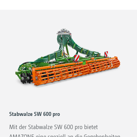
Ihre Vorteile Catros mit pro-Paket und
Doppelstriegel
Verringerung des Maschinengewichts
Schnellere Abtrocknung und Erwärmung
des Bodens
Mechanische Unkrautbekämpfung
Zusätzliche Strohnivellierung
Stabwalze SW 600 pro
Mit der Stabwalze SW 600 pro bietet
AMAZONE eine speziell an die Gegebenheiten