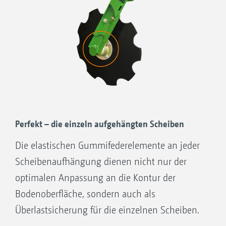
Nachlaufwalze weggedreht.
Gleitringdichtung eingebaut in konische
Aufnahmen
Getriebeölfüllung
1.000.000-fach bewährt!
Perfekt – die einzeln aufgehängten Scheiben
Die elastischen Gummifederelemente an jeder
Scheibenaufhängung dienen nicht nur der
optimalen Anpassung an die Kontur der
Bodenoberfläche, sondern auch als
Überlastsicherung für die einzelnen Scheiben.