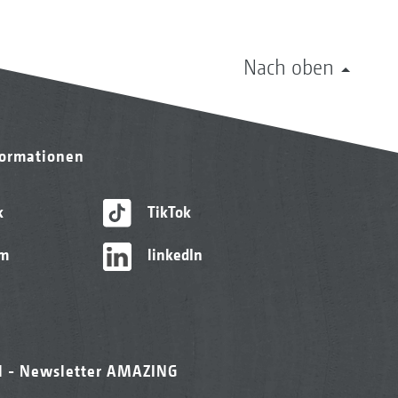
Nach oben
formationen
k
TikTok
am
linkedIn
l - Newsletter AMAZING