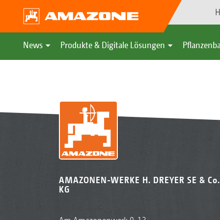
H
News
Produkte & Digitale Lösungen
Pflanzenba
AMAZONE
Pflanzenbau & Einsatz
Pflanzen
AMAZONEN-WERKE H. DREYER SE & Co.
KG