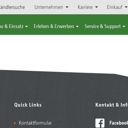
ändlersuche
Unternehmen
Karriere
Einkauf
u & Einsatz
Erleben & Erwerben
Service & Support
bau
Controlled Row Farming
details-controlled-row-farming
Quick Links
Kontakt & In
Kontaktformular
Faceboo