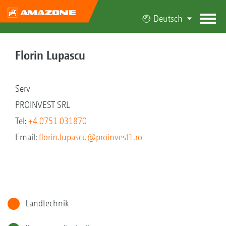
Deutsch
Florin Lupascu
Serv
PROINVEST SRL
Tel:
+4 0751 031870
Email:
florin.lupascu@proinvest1.ro
Landtechnik