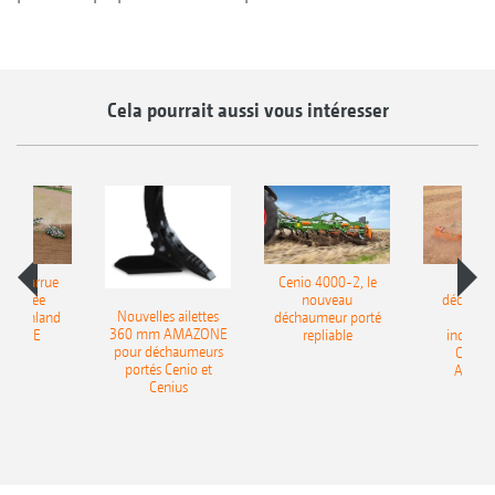
Cela pourrait aussi vous intéresser
le charrue
Cenio 4000-2, le
Nouve
-portée
nouveau
déchaum
Nouvelles ailettes
400 Onland
déchaumeur porté
disq
360 mm AMAZONE
AZONE
repliable
indépen
pour déchaumeurs
Catros
portés Cenio et
AMAZ
Cenius