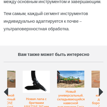
между основным инструментом и завершающим.
Тем самым, каждый сегмент инструментов
индивидуально адаптируется к почве –
ультраповерхностная обработка.
Вам также может быть интересно
овый
Новый
Нов
рицепной
универсальный,
компак
Новая лапа с
боротный
складывающийся
диско
бритвами
 AMAZONE
навесной
бороны A
AMAZONE 360 мм
400 Onland
культиватор Cenio
Catros