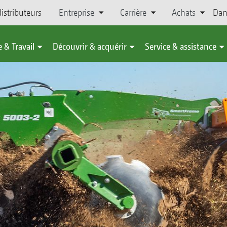
istributeurs
Entreprise
Carrière
Achats
Dan
 & Travail
Découvrir & acquérir
Service & assistance