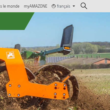
s le monde
myAMAZONE
français