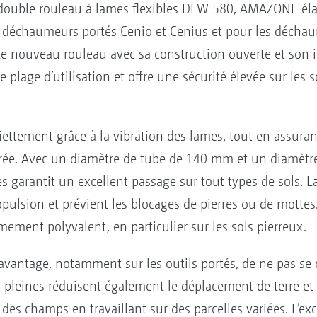
double rouleau à lames flexibles DFW 580, AMAZONE élargi
s déchaumeurs portés Cenio et Cenius et pour les décha
 Le nouveau rouleau avec sa construction ouverte et son
e plage d’utilisation et offre une sécurité élevée sur les
ettement grâce à la vibration des lames, tout en assur
érée. Avec un diamètre de tube de 140 mm et un diamètr
s garantit un excellent passage sur tout types de sols. L
ulsion et prévient les blocages de pierres ou de mottes.
mement polyvalent, en particulier sur les sols pierreux.
avantage, notamment sur les outils portés, de ne pas se c
s pleines réduisent également le déplacement de terre et 
e des champs en travaillant sur des parcelles variées. L’ex