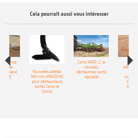
Cela pourrait aussi vous intéresser
le charrue
Cenio 4000-2, le
Nouve
-portée
nouveau
déchaum
Nouvelles ailettes
400 Onland
déchaumeur porté
disq
360 mm AMAZONE
AZONE
repliable
indépen
pour déchaumeurs
Catros
portés Cenio et
AMAZ
Cenius