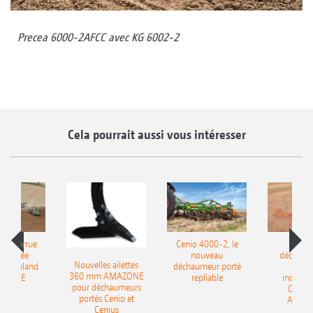
Precea 6000-2AFCC avec KG 6002-2
Cela pourrait aussi vous intéresser
le charrue
Cenio 4000-2, le
Nouve
-portée
nouveau
déchaum
Nouvelles ailettes
400 Onland
déchaumeur porté
disq
360 mm AMAZONE
AZONE
repliable
indépen
pour déchaumeurs
Catros
portés Cenio et
AMAZ
Cenius