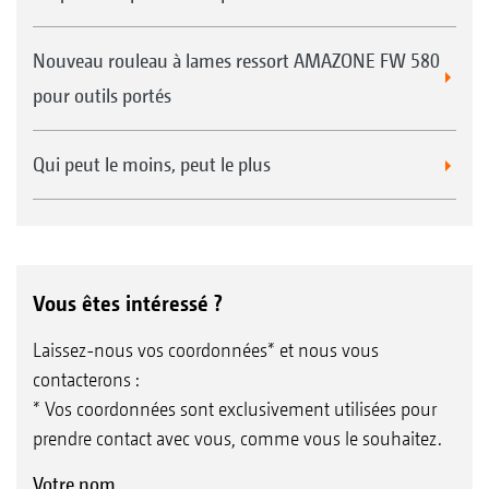
Avantages de ContourFrame
Résultat de travail uniforme grâce au suivi
Nouveau rouleau à lames ressort AMAZONE FW 580
individuel des reliefs du sol par les différents
pour outils portés
segments, vers le haut et vers le bas
Bonne pénétration dans le sol, même dans
Qui peut le moins, peut le plus
des conditions difficiles, grâce au poids de
l’essieu sur les disques
En option, les déchaumeurs à disques
indépendants traînés Catros-2TX sont aussi
Vous êtes intéressé ?
disponibles sans ContourFrame
Laissez-nous vos coordonnées* et nous vous
contacterons :
* Vos coordonnées sont exclusivement utilisées pour
prendre contact avec vous, comme vous le souhaitez.
Votre nom