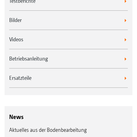
Testberichte
gleichmäßige Bearbeitung
Durch die gleichmäßige Bearbeitung werden
Bilder
keine Unkräuter oder Ausfallgetreide
verschüttet und optimale Keimbedingungen
Videos
hergestellt
Dank der hydraulische Vorspannung
Betriebsanleitung
arbeiten die Segmente auch in harten
Böden sehr gleichmäßig
Ersatzteile
News
Aktuelles aus der Bodenbearbeitung