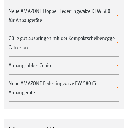
Dank ContourFrame passt sich die
Kompaktscheibenegge auch in kupiertem Gelände
Neue AMAZONE Doppel-Federringwalze DFW 580
optimal dem Boden an
für Anbaugeräte
Gülle gut ausbringen mit der Kompaktscheibenegge
Catros pro
Anbaugrubber Cenio
Neue AMAZONE Federringwalze FW 580 für
Anbaugeräte