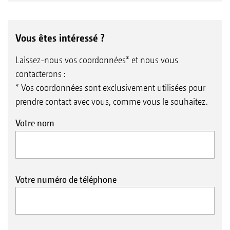
Système herse-peigne pour les rouleaux suiveurs TW
Vous êtes intéressé ?
et DUW
Rouleau profil angulaire WW 580 mm
Laissez-nous vos coordonnées* et nous vous
* Attention ! Associé à un essieu TS, le demi-
contacterons :
tour sur le rouleau suiveur n’est pas possible.
* Vos coordonnées sont exclusivement utilisées pour
prendre contact avec vous, comme vous le souhaitez.
Votre nom
Votre numéro de téléphone
Rouleau profil en U UW 580 mm