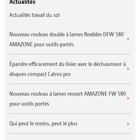
Actualités
Rouleau barres SW 600 mm
Actualités travail du sol
Nouveau rouleau double à lames flexibles DFW 580
AMAZONE pour outils portés
Épandre efficacement du lisier avec le déchaumeur à
Système de racleurs souples pour le rouleau suiveur
disques compact Catros pro
UW
Rouleau tandem TW 520/380 mm
Nouveau rouleau à lames ressort AMAZONE FW 580
pour outils portés
Qui peut le moins, peut le plus