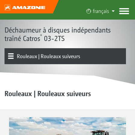
français
Déchaumeur à disques indépendants
+
traîné Catros
03-2TS
Rouleaux | Rouleaux suiveurs
Outil de base | Châssis
Outils en amont
Présentation produit
Voies d’alimentation universelles | GreenDrill
Équipements
Rouleaux | Rouleaux suiveurs