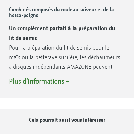
les travaux de maintenance sont réduits à un
Combinés composés du rouleau suiveur et de la
minimum en cas de dommages. Les robustes
herse-peigne
roulements à rouleaux oscillants assurent une
Un complément parfait à la préparation du
fiabilité élevée et une longévité importante.
lit de semis
Pour la préparation du lit de semis pour le
maïs ou la betterave sucrière, les déchaumeurs
Paliers de rouleaux HD
à disques indépendants AMAZONE peuvent
être équipés, avec de nombreux rouleaux,
Plus d‘informations +
d’une herse-peigne supplémentaire. Les
herses-peignes créent une structure de sol très
finement émottée et donc des conditions de
germination parfaites pour les cultures qui
Cela pourrait aussi vous intéresser
suivent. Elles optimisent aussi la répartition
de la paille.