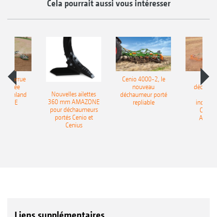
Cela pourrait aussi vous intéresser
le charrue
Cenio 4000-2, le
Nouve
-portée
nouveau
déchaum
Nouvelles ailettes
400 Onland
déchaumeur porté
disq
360 mm AMAZONE
AZONE
repliable
indépen
pour déchaumeurs
Catros
portés Cenio et
AMAZ
Cenius
Liens supplémentaires