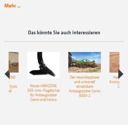
Mehr ...
Das könnte Sie auch interessieren
 AMAZONE
Der neue klappbare
Neue AM
sattel-
und universell
Kompaktsch
Neues AMAZONE
pflug Tyrok
einsetzbare
Catros
360-mm-Flügelschar
 Onland
Anbaugrubber Cenio
für Anbaugrubber
4000-2
Cenio und Cenius