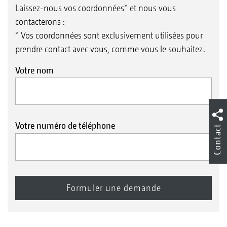
Grâce à la gamme importante de roues
Laissez-nous vos coordonnées* et nous vous
d’appui, le guidage en profondeur de la Cayros
contacterons :
est extrêmement personnalisé. Grâce aux
* Vos coordonnées sont exclusivement utilisées pour
prendre contact avec vous, comme vous le souhaitez.
différentes possibilités de positionnement et
aux nombreuses roues, la roue d’appui peut
Votre nom
s’adapter de façon optimale aux besoins du
terrain. Faites votre choix entre les différentes
roues proposées de la plus simple à la roue
Votre numéro de téléphone
Contact
combinée.