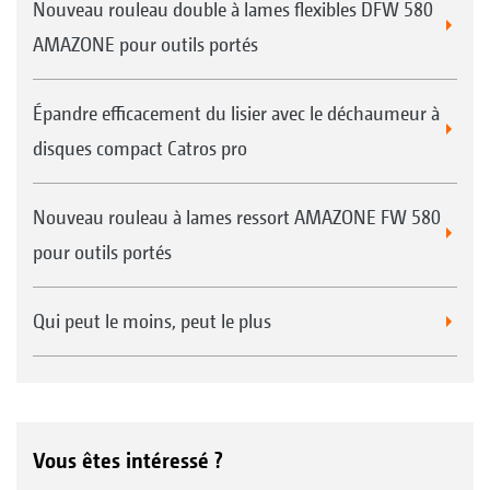
à tirer, tout en réalisant un dégagement
Nouveau rouleau double à lames flexibles DFW 580
exceptionnel de raie.
AMAZONE pour outils portés
Épandre efficacement du lisier avec le déchaumeur à
disques compact Catros pro
Guidage en profondeur exceptionnel
Nouveau rouleau à lames ressort AMAZONE FW 580
pour outils portés
Qui peut le moins, peut le plus
Vous êtes intéressé ?