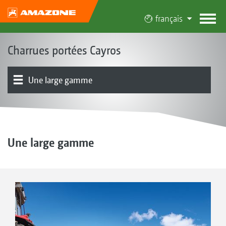
français
Charrues portées Cayros
Une large gamme
Concept de la Cayros
Présentation produit
Corps de labour | Travail
Réglage
Sécurité de surcharge
Roues stabilisatrices
Rouleau
Équipement
Témoignages
Service
Une large gamme