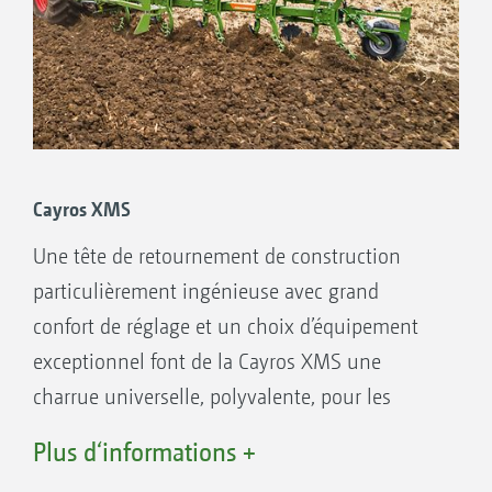
mm
Sécurité boulon de cisaillement, sécurité
semi-automatique ou sécurité non-stop
hydraulique
2 écarts entre pointes au choix
Caractéristiques
Cayros XMS
3 corps ou 4 corps
Une tête de retournement de construction
Pour tracteurs jusqu’à 103 kW/140 chevaux
particulièrement ingénieuse avec grand
Fusée de retournement de 90 mm de
confort de réglage et un choix d’équipement
diamètre avec roulement à galets coniques
exceptionnel font de la Cayros XMS une
Poutre hautement résistante 150 x 100 x 8
charrue universelle, polyvalente, pour les
mm
tracteurs jusqu’à 132 kW/180 CV.
Sécurité à boulon de cisaillement ou non-
Plus d‘informations +
stop hydraulique