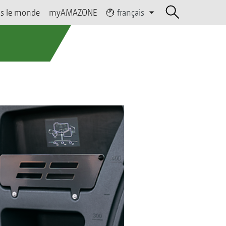
s le monde
myAMAZONE
français